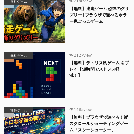
2188view
無料ゲーム
【無料】逃走ゲーム 恐怖のグリ
ズリー | ブラウザで遊べるホラ
ー鬼ごっこゲーム
2127view
無料ゲーム
【無料】テトリス風ゲーム をプ
レイ【短時間でストレス軽
減！】
1685view
無料ゲーム
【無料】ブラウザで遊べる！縦
スクロールシューティングゲー
ム「スターシューター」