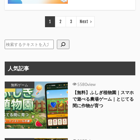
1
2
3
Next
人気記事
5580view
無料ゲーム
【無料】ふしぎ植物園｜スマホ
で遊べる農場ゲーム｜とじてる
間に作物が育つ