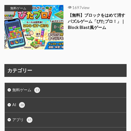
1697view
無料ゲーム
【無料】ブロックをはめて消す
パズルゲーム「ぴたブロ！」｜
Block Blast風ゲーム
カテゴリー
無料ゲーム
13
AI
38
アプリ
65