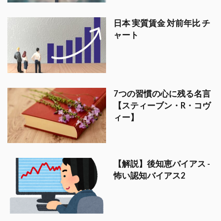
日本 実質賃金 対前年比 チ
ャート
7つの習慣の心に残る名言
【スティーブン・R・コヴ
ィー】
【解説】後知恵バイアス -
怖い認知バイアス2