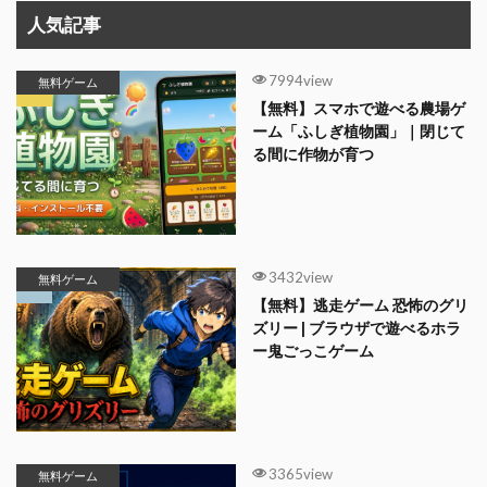
人気記事
7994view
無料ゲーム
【無料】スマホで遊べる農場ゲ
ーム「ふしぎ植物園」｜閉じて
る間に作物が育つ
3432view
無料ゲーム
【無料】逃走ゲーム 恐怖のグリ
ズリー | ブラウザで遊べるホラ
ー鬼ごっこゲーム
3365view
無料ゲーム