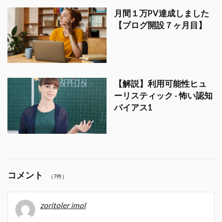
月間１万PV達成しました
【ブログ開設７ヶ月目】
【解説】利用可能性ヒュ
ーリスティック - 怖い認知
バイアス1
コメント
（7件）
zoritoler imol