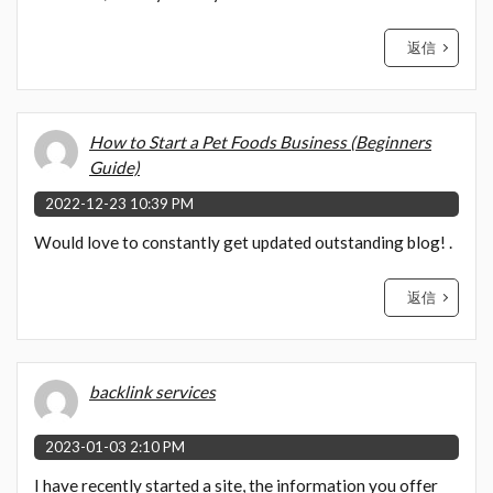
返信
How to Start a Pet Foods Business (Beginners
Guide)
2022-12-23 10:39 PM
Would love to constantly get updated outstanding blog! .
返信
backlink services
2023-01-03 2:10 PM
I have recently started a site, the information you offer