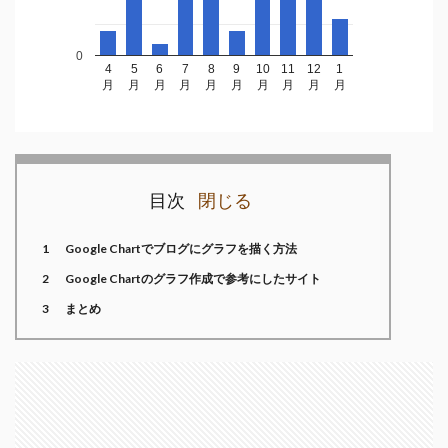
0
4
5
6
7
8
9
10
11
12
1
月
月
月
月
月
月
月
月
月
月
目次
1
Google Chartでブログにグラフを描く方法
2
Google Chartのグラフ作成で参考にしたサイト
3
まとめ