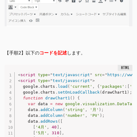
【手順2】以下の
コードを記述
します。
<
script
type
=
"
text/javascript
"
src
=
"
https://www.
<
script
type
=
"
text/javascript
"
>
  google
.
charts
.
load
(
'current'
,
{
'packages'
:
[
'co
  google
.
charts
.
setOnLoadCallback
(
drawChart1
)
;
function
drawChart1
(
)
{
var
 data 
=
new
google
.
visualization
.
DataTabl
    data
.
addColumn
(
'string'
,
'月'
)
;
    data
.
addColumn
(
'number'
,
'PV'
)
;
    data
.
addRows
(
[
[
'4月'
,
40
]
,
[
'5月'
,
310
]
,