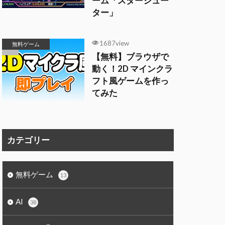
ーム「スターシュー
ター」
1687view
無料ゲーム
【無料】ブラウザで
動く！2D マインクラ
フト風ゲームを作っ
てみた
カテゴリー
無料ゲーム
13
AI
38