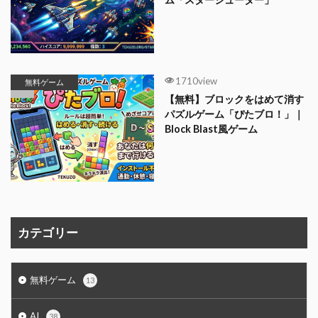
1710view
無料ゲーム
【無料】ブロックをはめて消す
パズルゲーム「ぴたブロ！」｜
Block Blast風ゲーム
カテゴリー
無料ゲーム
13
AI
38