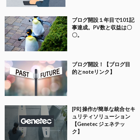
ブログ開設１年目で101記
事達成。PV数と収益は〇
〇。
ブログ開設！【ブログ目
的とnoteリンク】
[PR] 操作が簡単な統合セキ
ュリティソリューション
【Genetec ジェネテッ
ク】